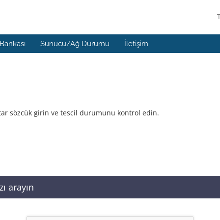
 Bankası
Sunucu/Ağ Durumu
İletişim
tar sözcük girin ve tescil durumunu kontrol edin.