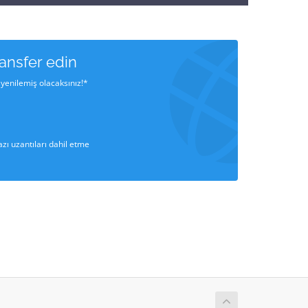
ransfer edin
l yenilemiş olacaksınız!*
azı uzantıları dahil etme