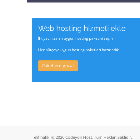
Web hosting hizmeti ekle
İhtiyacınıza en uygun hosting paketini seçin
Her bütçeye uygun hosting paketleri hazırladık
Paketlere gözat
Telif hakkı © 2026 Codeyon Host. Tüm Hakları Saklıdır.