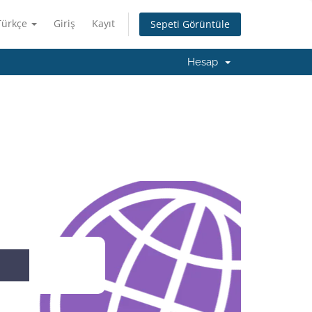
Türkçe
Giriş
Kayıt
Sepeti Görüntüle
Hesap
Ara