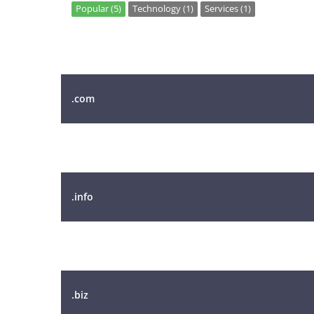
Popular (5)
Technology (1)
Services (1)
Alan Adı
.com
.net
.info
.me
.biz