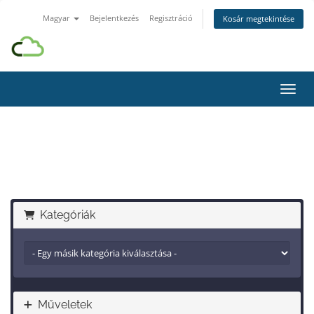
Magyar
Bejelentkezés
Regisztráció
Kosár megtekintése
Váltá
Domain regisztráció
Kategóriák
Műveletek