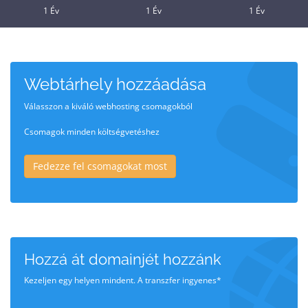
1 Év
1 Év
1 Év
Webtárhely hozzáadása
Válasszon a kiváló webhosting csomagokból
Csomagok minden költségvetéshez
Fedezze fel csomagokat most
Hozzá át domainjét hozzánk
Kezeljen egy helyen mindent. A transzfer ingyenes*