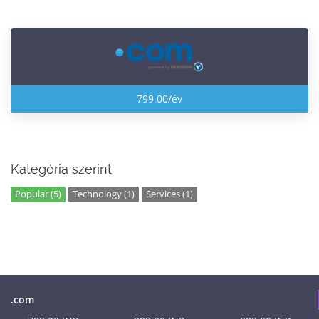
799.00/év
Kategória szerint
Popular (5)
Technology (1)
Services (1)
Domain
Regisztráció
Átregisztáció
Megújítás
.com