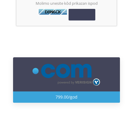
Molimo unesite kôd prikazan ispod
799.00/god