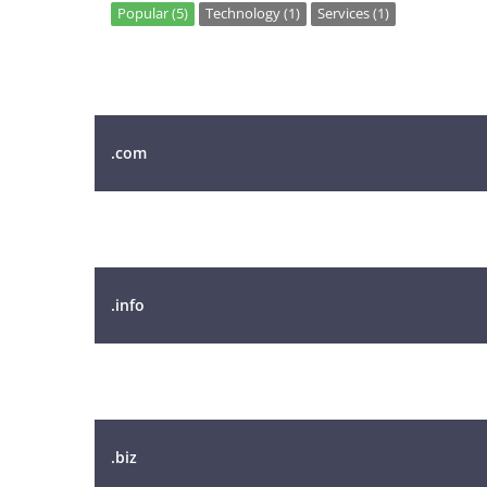
Popular (5)
Technology (1)
Services (1)
Domena
.com
.net
.info
.me
.biz