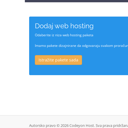
Dodaj web hosting
Odaberite iz niza web hosting paketa
Imamo pakete dizajnirane da odgovaraju svakom proraču
Istražite pakete sada
Autorsko pravo © 2026 Codeyon Host. Sva prava pridržan