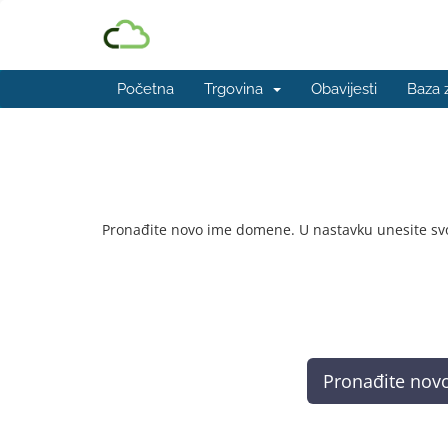
Početna
Trgovina
Obavijesti
Baza 
Registriraj domenu
Pronađite novo ime domene. U nastavku unesite svoje 