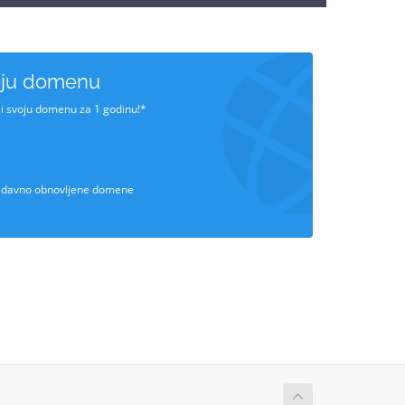
oju domenu
li svoju domenu za 1 godinu!*
 nedavno obnovljene domene