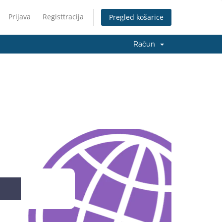
Prijava
Registtracija
Pregled košarice
Račun
Traži