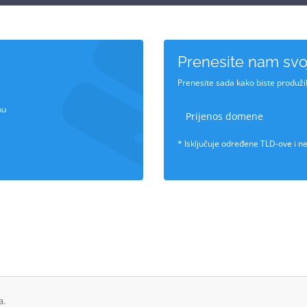
Prenesite nam sv
Prenesite sada kako biste produži
nu
Prijenos domene
* Isključuje određene TLD-ove i
a.