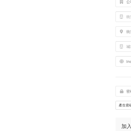
產生密
加