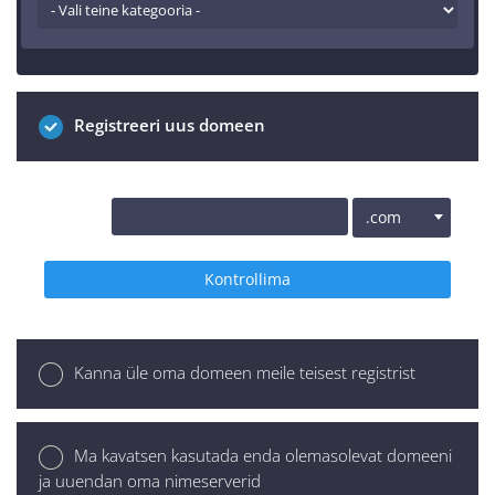
Registreeri uus domeen
www.
.com
Kontrollima
Kanna üle oma domeen meile teisest registrist
Ma kavatsen kasutada enda olemasolevat domeeni
ja uuendan oma nimeserverid